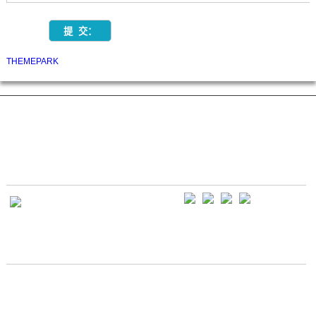
THEMEPARK
锐科实业有限公司，携20多年研发生产销售印花材料、产品通过oeko-tex标准认
证。
FOLLOW US FROM AT SOCIAL MEDIA
从社交媒体上关注我们
关注官方二维码、掌握更多最新实时消息
也可以通过以下方式关注我们
CONTACT US
联系我们
联系电话: 13827278575(宋先生)
18826989148(宋小姐)