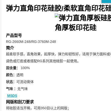
弹力直角印花硅胶
/
柔软直角印花
产品型号
RG-2660M-248/RG-3760M-248
简介
超柔软手感，直角效果，起厚快，弹力和韧性好，适用于弹力面料或
调色或打底或者搭配RG系列其他硅胶一起使用。
固含量：
100%
颜色：
透明
状态：
可流动膏体
气味 ：
无气味
MSDS
网版和刮刀要求
将硅胶适当开稀，可用350目以上的网版；