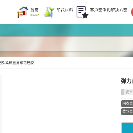
首页
印花材料
客户案例和解决方案
INDEX
胶/柔软直角印花硅胶
弹力
发布时
内衣直
柔软直