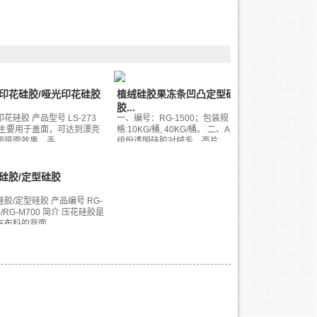
印花硅胶/哑光印花硅胶
植绒硅胶果冻条凹凸定型硅
胶...
花硅胶 产品型号 LS-273
一、编号：RG-1500；包装规
 主要用于盖面，可达到漂亮
格:10KG/桶, 40KG/桶。 二、AB
哑面效果，手...
组份透明硅胶对绒毛，亮片...
硅胶/定型硅胶
胶/定型硅胶 产品编号 RG-
0/RG-M700 简介 压花硅胶是
布料的背面，...