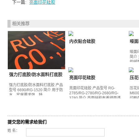
下一篇:
亮面印花硅胶
相关推荐
内衣贴合硅胶
哑面
哑面印
简介
的绒面
强力打底胶/防水面料打底胶
亮面印花硅胶
压花
强力打底胶/防水面料打底胶 产品
亮面印花硅胶 产品型号 RG-
压花硅
型号 6690/RG-1520 简介 用于防
2785/RG-2780/RG-2680/RG-
M60
水、牢度要求强、特...
3780 简介 亮面硅胶有着镜面透...
印刷在
提交您的需求给我们
姓 名：