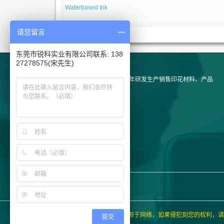
Waterbased Ink
请您留言
东莞市锐科实业有限公司联系: 138
27278575(宋先生)
锐科实业有限公司，携20多年研发生产销售印花材料、产品
通过oeko-tex标准认证。
特别申明：本站图片部分来源于网络，如果侵犯到您的权利，请
提交