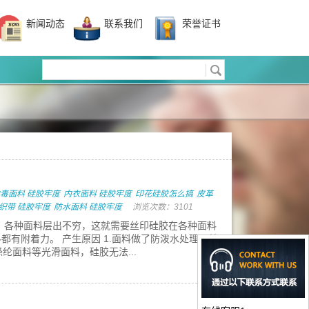
新闻动态
联系我们
荣誉证书
毒面料 硅胶牢度
内衣面料 硅胶牢度
印花硅胶怎么搞
皮革
织带 硅胶牢度
防水面料 硅胶牢度
浏览次数：3101
，各种面料层出不穷，这就需要丝印硅胶在各种面料
都有附着力。 产生原因 1.面料做了防泼水处理，普
涤纶面料等光滑面料，硅胶无法...