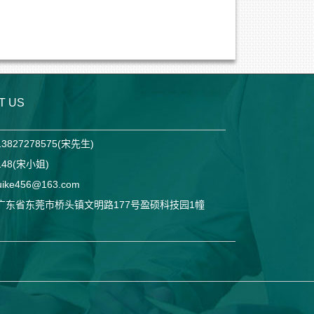
T US
3827278575(宋先生)
148(宋小姐)
ke456@163.com
 广东省东莞市桥头镇文明路177号盈硕科技园1幢